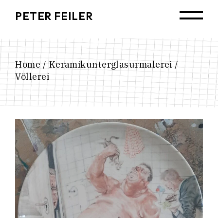
Skip
to
PETER FEILER
the
content
Home
Keramikunterglasurmalerei
Völlerei