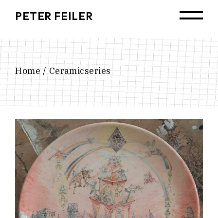
Skip
to
PETER FEILER
the
content
Home
Ceramicseries