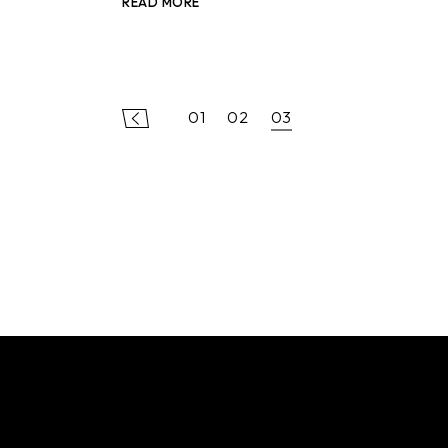
READ MORE
POSTS
01
02
03
PAGINATION