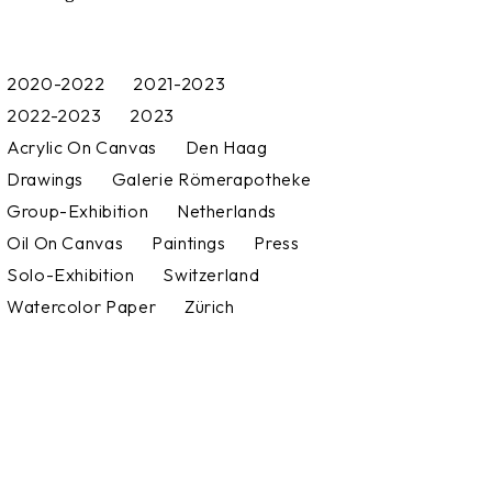
2020-2022
2021-2023
2022-2023
2023
Acrylic On Canvas
Den Haag
Drawings
Galerie Römerapotheke
Group-Exhibition
Netherlands
Oil On Canvas
Paintings
Press
Solo-Exhibition
Switzerland
Watercolor Paper
Zürich